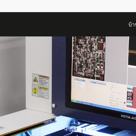
บ้า
ขอ