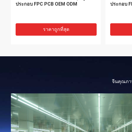
PCBA FPC Assembly ผู้ผลิต PCB แบบ
สเซมบลี 
ยืดหยุ่น
ราคาถูกที่สุด
จีนคุณภา