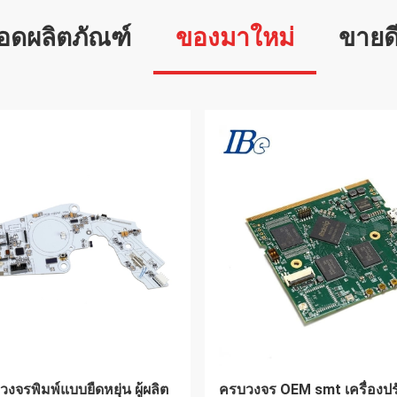
อดผลิตภัณฑ์
ของมาใหม่
ขายดี
รแพทย์ PCBA FPC ผู้ผลิตแอ
โทรศัพท์มือถือ EV การชาร์จ