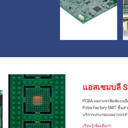
แอสเซมบลี 
PCBA แผงวงจรพิมพ์แบบยื
Pcba Factory SMT ชิ้นส่ว
บริการประกอบแผงวงจรลำโ
เรียนรู้เพิ่มเติม>>