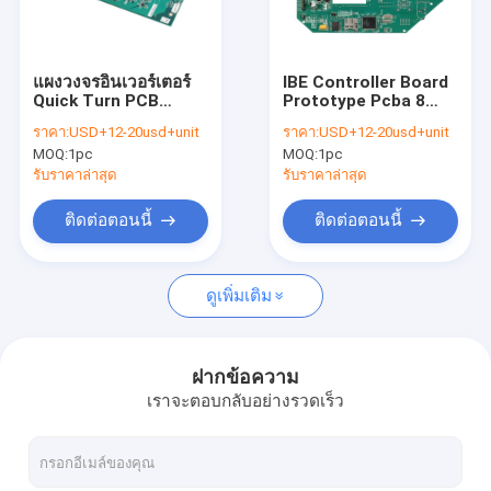
ทัวร์โรงงาน
ควบคุมคุณภาพ
แผงวงจรอินเวอร์เตอร์
IBE Controller Board
Quick Turn PCB
Prototype Pcba 8
ติดต่อเรา
Assembly IATF16949
Layer Pcb
ราคา:
USD+12-20usd+unit
ราคา:
USD+12-20usd+unit
Fabrication
MOQ:
1pc
MOQ:
1pc
ขออ้าง
รับราคาล่าสุด
รับราคาล่าสุด
ติดต่อตอนนี้
ติดต่อตอนนี้
การประกอบ PCB EMS
ดูเพิ่มเติม
การประกอบ PCB แบบหมุนเร็ว
แอสเซมบลี SMT PCB
ฝากข้อความ
เราจะตอบกลับอย่างรวดเร็ว
การประกอบ PCB แบบครบวงจร
PCB 2 ชั้น