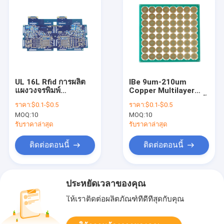
UL 16L Rfid การผลิต
IBe 9um-210um
แผงวงจรพิมพ์
Copper Multilayer
Immersion Gold
PCBs Circuit Board ผู้
ราคา:
$0.1-$0.5
ราคา:
$0.1-$0.5
ผลิต
MOQ:
10
MOQ:
10
รับราคาล่าสุด
รับราคาล่าสุด
ติดต่อตอนนี้
ติดต่อตอนนี้
ประหยัดเวลาของคุณ
ให้เราติดต่อผลิตภัณฑ์ที่ดีที่สุดกับคุณ