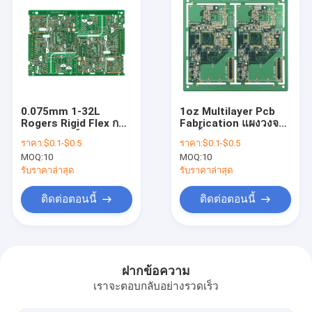
0.075mm 1-32L
1oz Multilayer Pcb
Rogers Rigid Flex การ
Fabrication แผงวงจร
ออกแบบบอร์ด Pcb
12 ชั้น ISO TS16949
ราคา:
$0.1-$0.5
ราคา:
$0.1-$0.5
ISO13485
MOQ:
10
MOQ:
10
รับราคาล่าสุด
รับราคาล่าสุด
ติดต่อตอนนี้
ติดต่อตอนนี้
บ้าน
ผลิตภัณฑ์
ฝากข้อความ
เราจะตอบกลับอย่างรวดเร็ว
เกี่ยวกับเรา