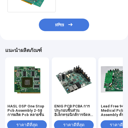
চালিয়ে
แนะนำผลิตภัณฑ์
HASL OSP One Stop
ENIG PCB PCBA การ
Lead Free 94v
Pcb Assembly 2-58
ประกอบชิ้นส่วน
Medical Pcb
การผลิต Pcb หลายชั้น
อิเล็กทรอนิกส์การจัดหา
Assembly ต้นแ
แม่พิมพ์พลาสติก
ผลิต PCB
ราคาดีที่สุด
ราคาดีที่สุด
ราคาดีที่ส