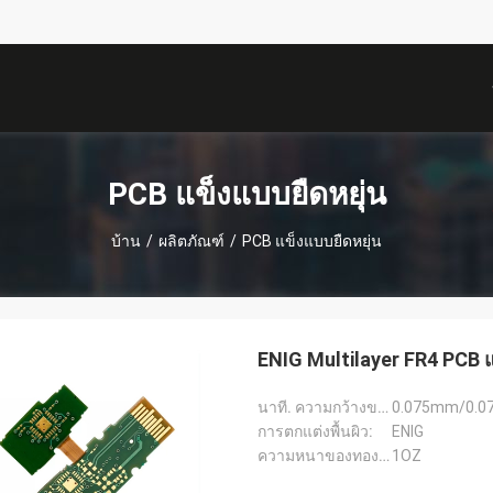
描
述
PCB แข็งแบบยืดหยุ่น
บ้าน
/
ผลิตภัณฑ์
/
PCB แข็งแบบยืดหยุ่น
ENIG Multilayer FR4 PCB
นาที. ความกว้างของเส้น:
0.075mm/0.07
การตกแต่งพื้นผิว:
ENIG
ความหนาของทองแดง:
1OZ