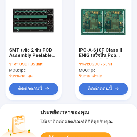
SMT แข็ง 2 ชั้น PCB
IPC-A-610F Class II
Assembly Peelable
ENIG เสร็จสิ้น Pcb
Mask การออกแบบวงจร
ทองแดงหนักสำหรับ
ราคา:
USD1.85 unit
ราคา:
USD0.75 unit
ไฟฟ้า
พลังงานแสงอาทิตย์
MOQ:
1pc
MOQ:
1pc
รับราคาล่าสุด
รับราคาล่าสุด
ติดต่อตอนนี้
ติดต่อตอนนี้
ประหยัดเวลาของคุณ
ให้เราติดต่อผลิตภัณฑ์ที่ดีที่สุดกับคุณ