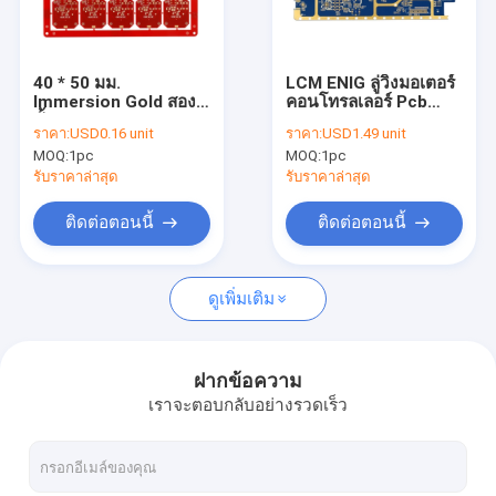
ทัวร์โรงงาน
ควบคุมคุณภาพ
40 * 50 มม.
LCM ENIG ลู่วิ่งมอเตอร์
Immersion Gold สอง
คอนโทรลเลอร์ Pcb
ติดต่อเรา
ชั้น Pcb Design ปราศ
Board Assembly
ราคา:
USD0.16 unit
ราคา:
USD1.49 unit
จากฮาโลเจนสูงTG
Double Side
MOQ:
1pc
MOQ:
1pc
ขออ้าง
รับราคาล่าสุด
รับราคาล่าสุด
ติดต่อตอนนี้
ติดต่อตอนนี้
การประกอบ PCB EMS
ดูเพิ่มเติม
การประกอบ PCB แบบหมุนเร็ว
แอสเซมบลี SMT PCB
ฝากข้อความ
เราจะตอบกลับอย่างรวดเร็ว
การประกอบ PCB แบบครบวงจร
PCB 2 ชั้น