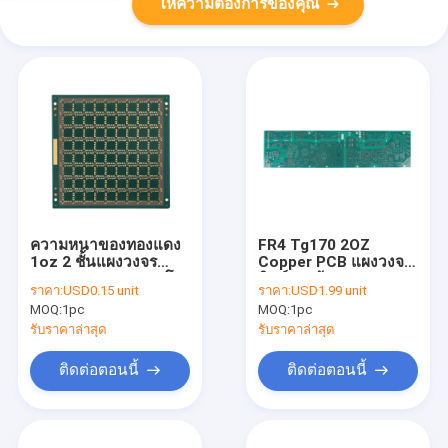
ให้ความต้องการของคุณ
ความหนาของทองแดง
FR4 Tg170 2OZ
1oz 2 ชั้นแผงวงจร
Copper PCB แผงวงจร
PCB FR4 Tg140 ฮาโล
พิมพ์สองด้าน
ราคา:
USD0.15 unit
ราคา:
USD1.99 unit
เจนฟรี
MOQ:
1pc
MOQ:
1pc
รับราคาล่าสุด
รับราคาล่าสุด
ติดต่อตอนนี้
ติดต่อตอนนี้