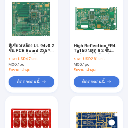
สีเขียวเหลือง UL 94v0 2
High Reflection FR4
ชั้น PCB Board 225 *
Tg150 บลูทู ธ 2 ชั้น
260 มม. สำหรับเครื่อง
บอร์ด PCB พร้อมช่อง
ราคา:
USD4.7 unit
ราคา:
USD2.81 unit
เชื่อม
Pth
MOQ:
1pc
MOQ:
1pc
รับราคาล่าสุด
รับราคาล่าสุด
ติดต่อตอนนี้
ติดต่อตอนนี้
บ้าน
ผลิตภัณฑ์
เกี่ยวกับเรา