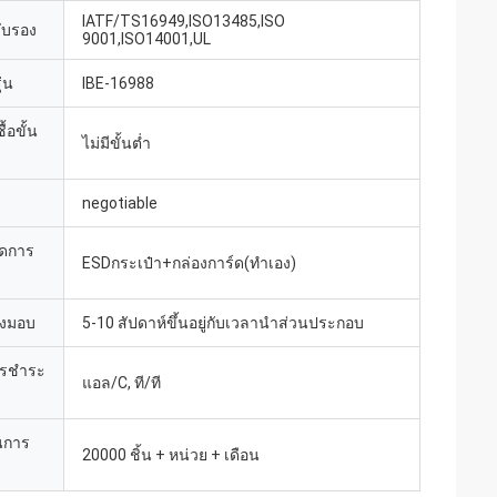
IATF/TS16949,ISO13485,ISO
รับรอง
9001,ISO14001,UL
่น
IBE-16988
้อขั้น
ไม่มีขั้นต่ำ
negotiable
ยดการ
ESDกระเป๋า+กล่องการ์ด(ทำเอง)
่งมอบ
5-10 สัปดาห์ขึ้นอยู่กับเวลานำส่วนประกอบ
ารชำระ
แอล/C, ที/ที
นการ
20000 ชิ้น + หน่วย + เดือน