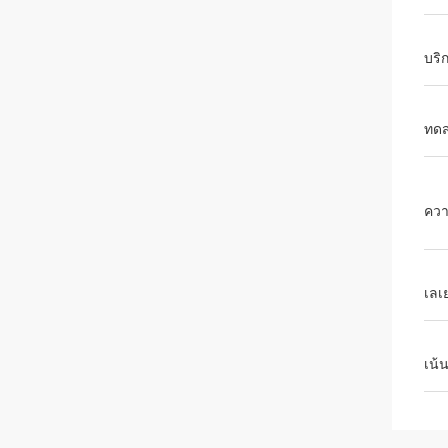
บริ
ทด
ควา
เลเ
เน้