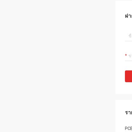
ฝา
รา
PCB