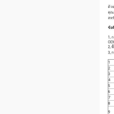
ด้ว
คุณ
สหร
ข้อ
1, 
OE
2, 
3, 
1
2
3
4
5
6
7
8
9