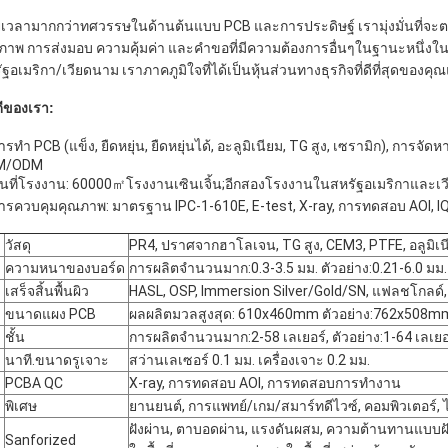
ยเวลามากกว่าทศวรรษในด้านต้นแบบ PCB และการประดิษฐ์ เรามุ่งมั่นที่
ภาพ การส่งมอบ ความคุ้มค่า และคำขอที่มีความต้องการอื่นๆในฐานะหนึ่งในผ
ัฐอเมริกา/เวียดนาม เราภาคภูมิใจที่ได้เป็นหุ้นส่วนทางธุรกิจที่ดีที่สุดของ
ดีของเรา:
การทำ PCB (แข็ง, ยืดหยุ่น, ยืดหยุ่นได้, อะลูมิเนียม, TG สูง, เซรามิก), 
M/ODM
พื้นที่โรงงาน: 60000㎡โรงงานเซินเจิ้น;อีกสองโรงงานในสหรัฐอเมริกาและเ
การควบคุมคุณภาพ: มาตรฐาน IPC-1-610E, E-test, X-ray, การทดสอบ AOI,
วัสดุ
PR4, ปราศจากฮาโลเจน, TG สูง, CEM3, PTFE, อลูมิเน
ความหนาของบอร์ด
การผลิตจำนวนมาก:0.3-3.5 มม. ตัวอย่าง:0.21-6.0 มม.
เสร็จสิ้นพื้นผิว
HASL, OSP, Immersion Silver/Gold/SN, แฟลชโกลด์, 
ขนาดแผง PCB
ผลผลิตมวลสูงสุด: 610x460mm ตัวอย่าง:762x508m
ชั้น
การผลิตจำนวนมาก:2-58 เลเยอร์, ​​ตัวอย่าง:1-64 เลเยอ
นาที.ขนาดรูเจาะ
สว่านเลเซอร์ 0.1 มม. เครื่องเจาะ 0.2 มม.
PCBA QC
X-ray, การทดสอบ AOI, การทดสอบการทำงาน
พิเศษ
ยานยนต์, การแพทย์/เกม/สมาร์ทดีไวซ์, คอมพิวเตอร์,
ฝังผ่าน, ตาบอดผ่าน, แรงดันผสม, ความต้านทานแบบฝั
Sanforized