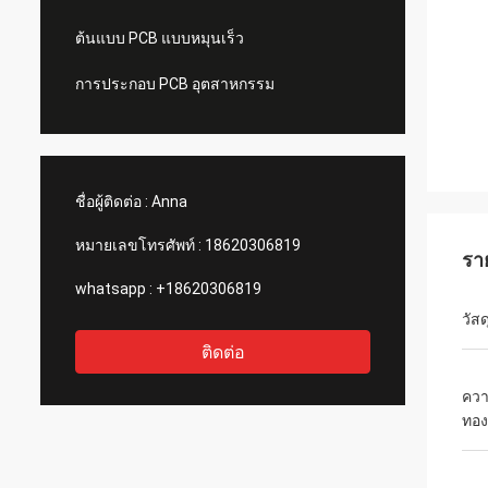
ต้นแบบ PCB แบบหมุนเร็ว
การประกอบ PCB อุตสาหกรรม
ชื่อผู้ติดต่อ :
Anna
หมายเลขโทรศัพท์ :
18620306819
รา
whatsapp :
+18620306819
วัสด
ติดต่อ
คว
ทอ