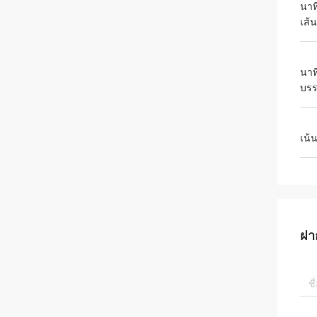
นาท
เส้น
นาท
บรร
เน้
ฝา