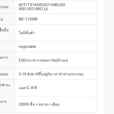
IATF/TS16949,ISO13485,ISO
รับรอง
9001,ISO14001,UL
่น
IBE-115688
้อขั้น
ไม่มีขั้นต่ำ
negotiable
ยดการ
ESDกระเป๋า+กล่องการ์ด(ทำเอง)
่งมอบ
5-10 สัปดาห์ขึ้นอยู่กับเวลานำส่วนประกอบ
ารชำระ
แอล/C, ที/ที
นการ
20000 ชิ้น + หน่วย + เดือน