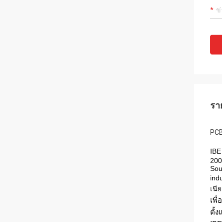
รา
PCB
IBE
200
Sоu
ind
เนี
เพื
ตั้