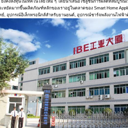
 ยังคงลงทุนในเทคโนโลยีใหม่ ๆ โดยนำเสนอโซลูชั่นการผลิตที่สมบูร
ประหยัดมากขึ้นผลิตภัณฑ์หลักของเราอยู่ในตลาดของ Smart Home Appl
ย์, อุปกรณ์อิเล็กทรอนิกส์สำหรับยานยนต์, อุปกรณ์ชาร์จพลังงานไฟฟ้าด