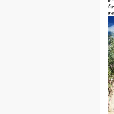
IBE
นี้
แพท