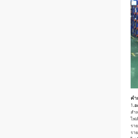
คำถ
1
.อ
สำห
ไฟล
ราย
ราย