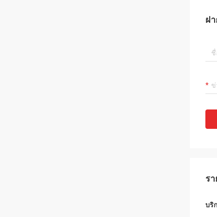
ฝา
รา
บริ