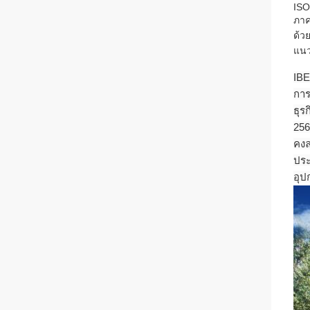
ISO
ภาค
ด้ว
แนว
IBE
การ
ธุร
256
คงล
ประ
อุป