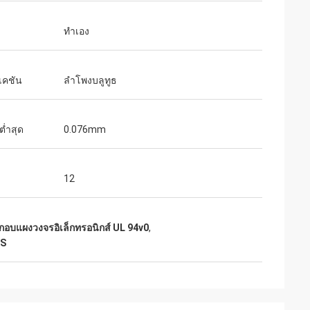
ทำเอง
เคชัน
ลำโพงบลูทูธ
ต่ำสุด
0.076mm
12
อบแผงวงจรอิเล็กทรอนิกส์ UL 94v0
,
MS