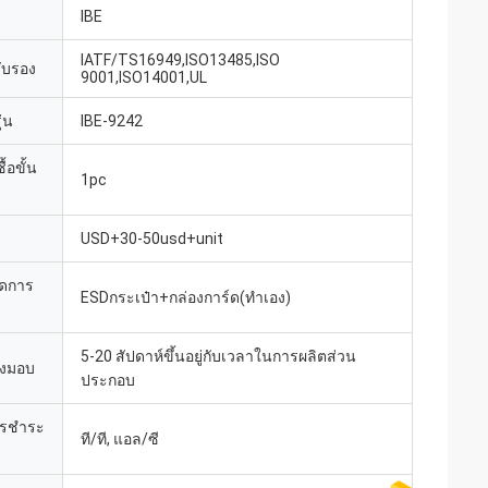
IBE
IATF/TS16949,ISO13485,ISO
รับรอง
9001,ISO14001,UL
่น
IBE-9242
้อขั้น
1pc
USD+30-50usd+unit
ยดการ
ESDกระเป๋า+กล่องการ์ด(ทำเอง)
5-20 สัปดาห์ขึ้นอยู่กับเวลาในการผลิตส่วน
่งมอบ
ประกอบ
ารชำระ
ที/ที, แอล/ซี