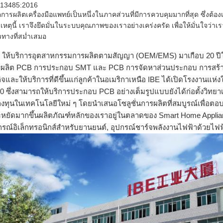
13485:2016
การผลิตเครื่องมือแพทย์เป็นหนึ่งในภาคส่วนที่มีการควบคุมมากที่สุด ซึ่
ยเหตุนี้ เราจึงยึดมั่นในระบบคุณภาพของเราอย่างเคร่งครัด เพื่อให้มั่นใจว
ทางที่สม่ำเสมอ
 ให้บริการอุตสาหกรรมการผลิตตามสัญญา (OEM/EMS) มาเกือบ 20 ปีใ
ผลิต PCB การประกอบ SMT และ PCB การจัดหาส่วนประกอบ การสร้างต
กิจและให้บริการที่ดีขึ้นแก่ลูกค้าในอเมริกาเหนือ IBE ได้เปิดโรงงานแห่ง
0 ซึ่งสามารถให้บริการประกอบ PCB อย่างเต็มรูปแบบยังได้ก่อตั้งวิทย
งทุนในเทคโนโลยีใหม่ ๆ โดยนำเสนอโซลูชั่นการผลิตที่สมบูรณ์เพื่อ
หยัดมากขึ้นผลิตภัณฑ์หลักของเราอยู่ในตลาดของ Smart Home Applia
กรณ์อิเล็กทรอนิกส์สำหรับยานยนต์, อุปกรณ์ชาร์จพลังงานไฟฟ้าด้วยไฟฟ้