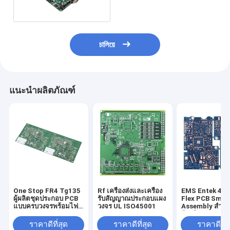
চালিয়ে
แนะนำผลิตภัณฑ์
One Stop FR4 Tg135
Rf เครื่องส่งและเครื่อง
EMS Entek 4 L
ผู้ผลิตชุดประกอบ PCB
รับสัญญาณประกอบแผง
Flex PCB Smt
แบบครบวงจรพร้อมไฟล์
วงจร UL ISO45001
Assembly สำหร
Gerber
รีเลย์ตัวจับเวลา
ราคาดีที่สุด
ราคาดีที่สุด
ราคาดีที่ส